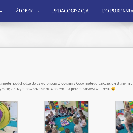
ŻŁOBEK
PEDAGOGIZACJA
DO POBRANI
az śmielej podchodzą do czworonoga. Zrobiliśmy Coco małego psikusa, ukryliśmy je
czyło się z dużym powodzeniem. A potem….a potem zabawa w tunelu