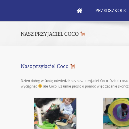
Skip
to
PRZEDSZKOLE
content
NASZ PRZYJACIEL COCO
Nasz przyjaciel Coco
Dzień dobry, w środę odwiedził nas nasz przyjaciel Coco. Dzieci cor
wyciągnąć
ale Coco już umie prosić o pomoc więc zadanie skoń