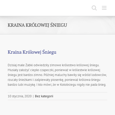
Skip
to
content
KRAINA KRÓLOWEJ ŚNIEGU
Kraina Królowej Śniegu
Dzisiaj małe Żabki odwiedziły zimowe królestwo królowej śniegu.
Musiały założyć ciepłe czapeczki, ponieważ w królestwie królowej
śniegu jest bardzo zimno. Później maluchy bawiły się wśród lodowców,
rzucały śnieżkami i zaśpiewały piosenkę, ponieważ królowa śniegu
bardzo lubi muzykę. I kto mówi, że w Kołobrzegu nigdy nie pada śnieg.
10 stycznia, 2020
|
Bez kategorii