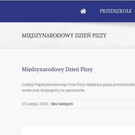
Skip
to
PRZEDSZKOLE
content
MIĘDZYNARODOWY DZIEŃ PIZZY
Międzynarodowy Dzień Pizzy
Z okazji Międzynarodowego Dnia Pizzy najstarsza grupa przedszkolakó
serdecznie dziękujemy za zaproszenie.
25 lutego, 2020
|
Bez kategorii