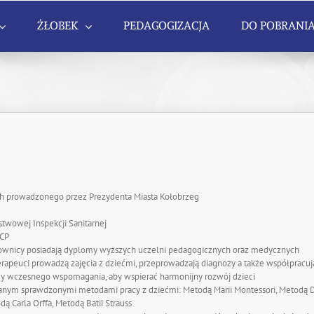
ŻŁOBEK
PEDAGOGIZACJA
DO POBRANI
ych prowadzonego przez Prezydenta Miasta Kołobrzeg
twowej Inspekcji Sanitarnej
CCP
acownicy posiadają dyplomy wyższych uczelni pedagogicznych oraz medycznych
erapeuci prowadzą zajęcia z dziećmi, przeprowadzają diagnozy a także współpracuj
ody wczesnego wspomagania, aby wspierać harmonijny rozwój dzieci
wanym sprawdzonymi metodami pracy z dziećmi: Metodą Marii Montessori, Metodą
 Carla Orffa, Metodą Batii Strauss