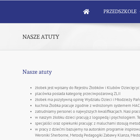
Skip
to
PRZEDSZKOLE
content
NASZE ATUTY
Nasze atuty
żłobek jest wpisany do Rejestru Żłobków i Klubów Dziecięc
placówka posiada kategorię przeciwpożarową ZLII
żłobek ma pozytywną opinię Wydziału Dzieci i Młodzieży Pańs
kuchnia Żłobka pracuje zgodnie z wdrożonym systemem HA
zatrudniamy personel o najwyższych kwalifikacjach. Nasi pr
w naszym żłobku dzieci pracują z logopedą i psychologiem. T
specjaliści oraz opiekunki pracując z maluchami stosują met
w pracy z dziećmi bazujemy na autorskim programie inspiro
Weroniki Sherborne, Metodą Pedagogiki Zabawy Klanza, Medodą