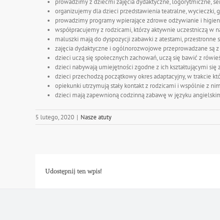
prowadzimy z dziećmi zajęcia dydaktyczne, logorytmiczne, sen
organizujemy dla dzieci przedstawienia teatralne, wycieczki, 
prowadzimy programy wpierające zdrowe odżywianie i higie
współpracujemy z rodzicami, którzy aktywnie uczestniczą w na
maluszki mają do dyspozycji zabawki z atestami, przestronne
zajęcia dydaktyczne i ogólnorozwojowe przeprowadzane są 
dzieci uczą się społecznych zachowań, uczą się bawić z rówieśn
dzieci nabywają umiejętności zgodne z ich kształtującymi si
dzieci przechodzą początkowy okres adaptacyjny, w trakcie kt
opiekunki utrzymują stały kontakt z rodzicami i wspólnie z ni
dzieci mają zapewnioną codzinną zabawę w języku angielskim,
5 lutego, 2020
|
Nasze atuty
Udostępnij ten wpis!