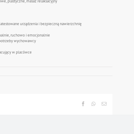
owe, plastyczne, masaż relaksacyjny
w atestowane urządzenia i bezpieczną nawierzchnię
tualnie, ruchowo i emocjonalnie
ch potrzeby wychowawcy
pracujący w placówce
Facebook
Whatsapp
Email