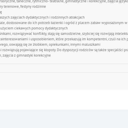
soryczne, taneczne, rytmiczno- teatralne, gimnastyczne i korekcyjne, zajęcia język
gry terenowe, festyny rodzinne
nę
szych zajęciach dydaktycznych i rodzinnych atrakcjach
 sale, dostosowane do ich potrzeb łazienki i ogród z placem zabaw wyposażonym 
z użyciem ciekawych pomocy dydaktycznych
ikami, rozwiązywać konflikty, stają się samodzielne, szybciej się rozwijają intelek
ę zainteresowaniami i usposobieniem, które przekazują im kompetentni, czuli na i
órego, oswajają się ze żłobkiem, opiekunkami, innymi maluszkami
mi rozwiązują pojawiające się kłopoty. Do dyspozycji rodziców są także specjaliści 
 zajęcia z gimnastyki korekcyjne