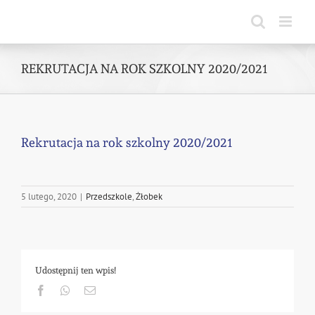
Skip
to
content
REKRUTACJA NA ROK SZKOLNY 2020/2021
Rekrutacja na rok szkolny 2020/2021
5 lutego, 2020
|
Przedszkole
,
Żłobek
Udostępnij ten wpis!
Facebook
Whatsapp
Email