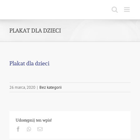
Skip
to
content
PLAKAT DLA DZIECI
Plakat dla dzieci
26 marca, 2020
|
Bez kategorii
Udostępnij ten wpis!
Facebook
Whatsapp
Email