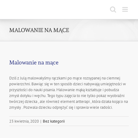
Skip
to
content
MALOWANIE NA MĄCE
Malowanie na mące
Dziś z Julą malowałyśmy rączkami po mące rozsypanej na ciemnej
powierzchni. Bawiąc się w ten sposób dzieci nabywają umiejętności w
przyszłości do nauki pisania. Malowanie mąką kształtuje i pobudza
zmysł dotyku i węchu. Tego typu zajęcia to nie tylko pokaz wyobraźni
twórczej dziecka , ale również element artterapi , która działa kojąco na
zmysły . Pozwala dziecku odprężyć się i sprawia wiele radości.
23 kwietnia, 2020
|
Bez kategorii