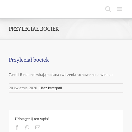
Skip
to
content
PRZYLECIAŁ BOCIEK
Przyleciał bociek
Żabki i Biedronki witają bociana ćwiczenia ruchowe na powietrzu.
20 kwietnia, 2020
|
Bez kategorii
Udostępnij ten wpis!
Facebook
Whatsapp
Email