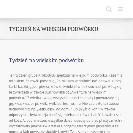
Skip
to
content
TYDZIEŃ NA WIEJSKIM PODWÓRKU
Tydzień na wiejskim podwórku
Ten tydzień grupa Krokodylki spędziła na wiejskim podwórku. Razem z
rolnikiem, śpiewali piosenkę „Rolnik sam w dolinie”, naśladowali ruchy:
kurki, kaczki, gąski, pieska, krówki, świnki, również słuchali, jak kłócą się
te zwierzęta w trakcie słuchowiska pt. „Awantura na wiejskim
podwórku”. Z wielką uwagą wszystkie dzieci słuchały i powtarzały: gę,
gę, kwa, kwa, pi, pi, kwik, kwik, be, be, mu, mu. Nie zabrakło też zabaw
ruchowych tj. np. „Gąski, gąski do domu” lub „Wyścig koni”. W trakcie
odpoczynku, była okazja napić się mleka od krówki i zjeść kawałek ser
od kozy. A, pod wieczór, wszystkie dzieci usiadły do prac plastycznych i
wyczarowały piękne zwierzątka z origami, talerzyków papierów, a za
pomocą farb powstały słodkie krówki. Tym, samym zasnęło całe