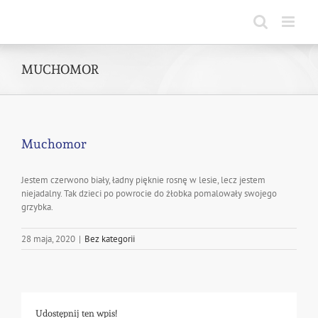
Skip
to
content
MUCHOMOR
Muchomor
Jestem czerwono biały, ładny pięknie rosnę w lesie, lecz jestem
niejadalny. Tak dzieci po powrocie do żłobka pomalowały swojego
grzybka.
28 maja, 2020
|
Bez kategorii
Udostępnij ten wpis!