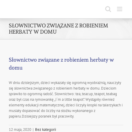
Skip
to
content
SŁOWNICTWO ZWIĄZANE Z ROBIENIEM
HERBATY W DOMU
Słownictwo związane z robieniem herbaty w
domu
W dniu dzisiejszym, dzieci wykazały się ogromną wyobrażnią, nauczyły
się słownictwa związanego z robieniem herbaty w domu. Dzieciom
sprawiło to ogromną radość. Słownictwo: tea, teacup, teapot, teabag
oraz był czas na rymowankę „I`m a little teapot”. Wystąpiły również
elementy edukacji matematycznej, dzieci liczyły kropki na talerzykach i
musiały dopasować do liczby na stożku wykonanego z
papieru.Dzisiejszy poranek był pracowity.
12 maja, 2020
|
Bez kategorii