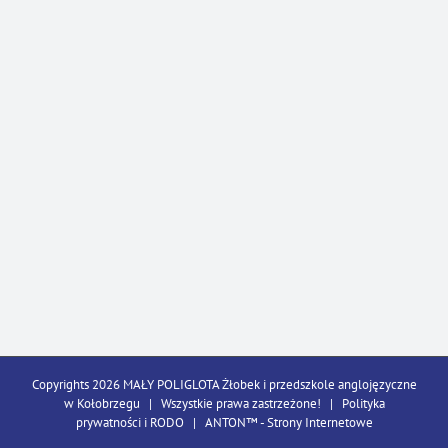
Copyrights 2026 MAŁY POLIGLOTA Żłobek i przedszkole anglojęzyczne
w Kołobrzegu | Wszystkie prawa zastrzeżone! |
Polityka
prywatności i RODO
| ANTON™ -
Strony Internetowe