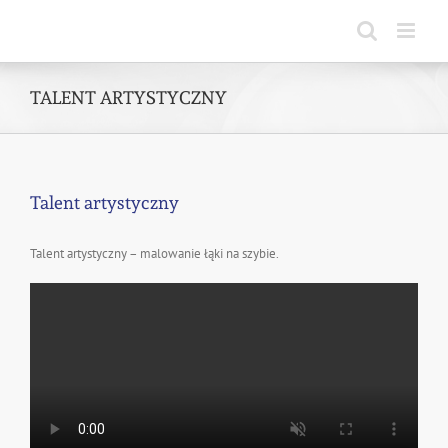
Skip
to
content
TALENT ARTYSTYCZNY
Talent artystyczny
Talent artystyczny – malowanie łąki na szybie.