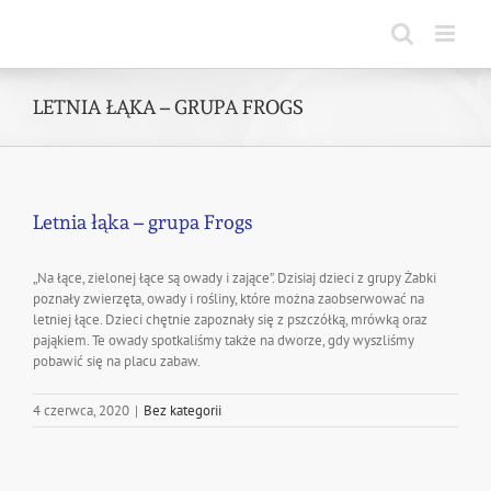
Skip
to
content
LETNIA ŁĄKA – GRUPA FROGS
Letnia łąka – grupa Frogs
„Na łące, zielonej łące są owady i zające”. Dzisiaj dzieci z grupy Żabki
poznały zwierzęta, owady i rośliny, które można zaobserwować na
letniej łące. Dzieci chętnie zapoznały się z pszczółką, mrówką oraz
pająkiem. Te owady spotkaliśmy także na dworze, gdy wyszliśmy
pobawić się na placu zabaw.
4 czerwca, 2020
|
Bez kategorii