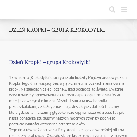
Skip
to
content
DZIEŃ KROPKI – GRUPA KROKODYLKI
Dzień Kropki – grupa Krokodylki
15 września „Krokodylki” uroczyście obchodziły Międzynarodowy dzień
Kropki. Tego dnia wszyscy bez wyjątku, mieli na buźkach namalowane
kropki. Na zajęciach dzieci poznały, skąd pochodzi to święto. Uważnie
wysłuchaliśmy opowiadania jak to zwyczajna kropka zmieniła świat
małej dziewczynki o imieniu Vashti. Historia ta uświadomiła
przedszkolakom, że każdy z nas ma jakieś ukryte zdolności, talenty,
które gdzieś tam drzemią głęboko i czekają na nasze odkrycie. Tak jak
nasza bohaterka szukaliśmy naszych mocnych stron by podnieść
poczucie wartości wszystkich przedszkolaków.
Tego dnia również dostrzegaliśmy kropki tam, gdzie wcześniej nikt na
nie nie zwracał uwagi. Okazało się, że kropki towarzyszą nam w naszym