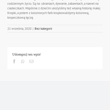
codziennym życiu. Są na: ubraniach, dywanie, zabawkach, a nawet na
ciasteczkach. Wspólnie z dziećmi ułożyliśmy też własną historię małej
Kropki, a potem z kolorowych farb kropkowaliśymy kolorową,
kropeczkową tęczę.
21 września, 2020
|
Bez kategorii
Udostępnij ten wpis!
Facebook
Whatsapp
Email