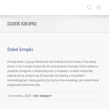
Skip
to
content
DZIEŃ KROPKI
Dzień kropki
Dzisiaj dzieci z grupy Biedronki obchodziły Dzień Kropki. Z tej okazji
wiele z nich ubrało kropeczki do przedszkola. Poznały różne zabawy i
piosenki związane z biedronką oraz z kropkami. A także wykonały
piękną pracę plastyczną. Doskonale się bawiły, a wszystkim
odwiedzającym naszą galerię życzymy dnia wesołego jak roześmiana,
piegowata biedroneczka.
17 września, 2020
|
Bez kategorii