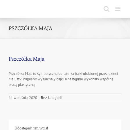
Skip
to
content
PSZCZÓŁKA MAJA
Pszczółka Maja
Pszczółka Maja to sympatyczna bohaterka bajki ulubionej przez dzieci.
Maluszki najpierw wysłuchały bajki, a następnie wykonały wspólną
pracą plastyczną.
11 września, 2020
|
Bez kategorii
Udostępnij ten wpis!