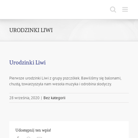
Skip
to
content
URODZINKI LIWI
Urodzinki Liwi
Pierwsze urodzinki Liwi z grupy pszczółek. Bawiliśmy się balonami,
chustą, towarzyszyła nam wesoła muzyka i odrobina słodyczy.
28 września, 2020
|
Bez kategorii
Udostępnij ten wpis!