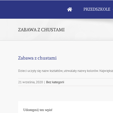
Skip
to
PRZEDSZKOLE
content
ZABAWA Z CHUSTAMI
Zabawa z chustami
Dzieci uczyły się nazw kształtów, utrwalały nazwy kolorów. Najwięks
21 września, 2020
|
Bez kategorii
Udostępnij ten wpis!