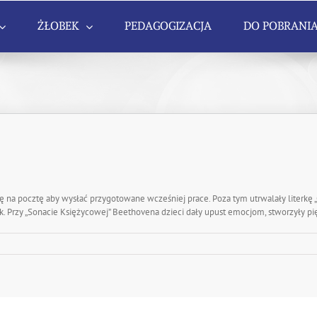
ŻŁOBEK
PEDAGOGIZACJA
DO POBRANI
ę na pocztę aby wysłać przygotowane wcześniej prace. Poza tym utrwalały literkę „
. Przy „Sonacie Księżycowej” Beethovena dzieci dały upust emocjom, stworzyły pię