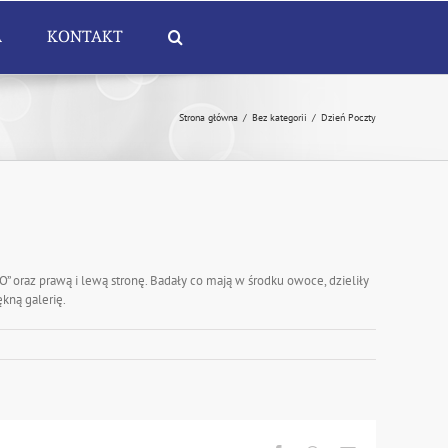
A
KONTAKT
Strona główna
/
Bez kategorii
/
Dzień Poczty
O” oraz prawą i lewą stronę. Badały co mają w środku owoce, dzieliły
kną galerię.