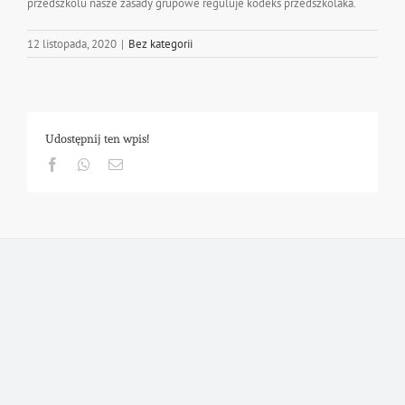
przedszkolu nasze zasady grupowe reguluje kodeks przedszkolaka.
12 listopada, 2020
|
Bez kategorii
Udostępnij ten wpis!
Facebook
Whatsapp
Email