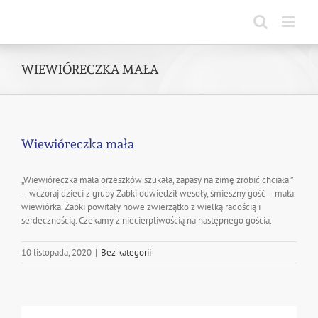
Skip
to
content
WIEWIÓRECZKA MAŁA
Wiewióreczka mała
„Wiewióreczka mała orzeszków szukała, zapasy na zimę zrobić chciała ”
– wczoraj dzieci z grupy Żabki odwiedził wesoły, śmieszny gość – mała
wiewiórka. Żabki powitały nowe zwierzątko z wielką radością i
serdecznością. Czekamy z niecierpliwością na następnego gościa.
10 listopada, 2020
|
Bez kategorii