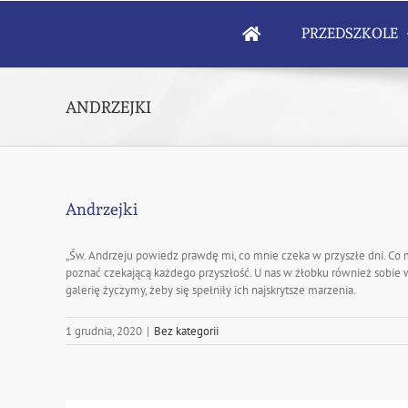
Skip
to
PRZEDSZKOLE
content
ANDRZEJKI
Andrzejki
„Św. Andrzeju powiedz prawdę mi, co mnie czeka w przyszłe dni. Co mi
poznać czekającą każdego przyszłość. U nas w żłobku również sobie wr
galerię życzymy, żeby się spełniły ich najskrytsze marzenia.
1 grudnia, 2020
|
Bez kategorii