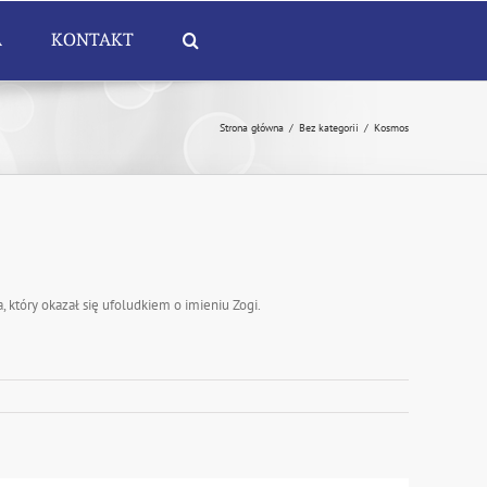
A
KONTAKT
Strona główna
/
Bez kategorii
/
Kosmos
 który okazał się ufoludkiem o imieniu Zogi.