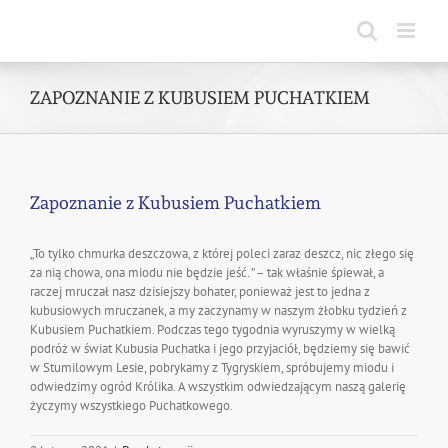
Skip
to
content
ZAPOZNANIE Z KUBUSIEM PUCHATKIEM
Zapoznanie z Kubusiem Puchatkiem
„To tylko chmurka deszczowa, z której poleci zaraz deszcz, nic złego się
za nią chowa, ona miodu nie będzie jeść. ” – tak właśnie śpiewał, a
raczej mruczał nasz dzisiejszy bohater, ponieważ jest to jedna z
kubusiowych mruczanek, a my zaczynamy w naszym żłobku tydzień z
Kubusiem Puchatkiem. Podczas tego tygodnia wyruszymy w wielką
podróż w świat Kubusia Puchatka i jego przyjaciół, będziemy się bawić
w Stumilowym Lesie, pobrykamy z Tygryskiem, spróbujemy miodu i
odwiedzimy ogród Królika. A wszystkim odwiedzającym naszą galerię
życzymy wszystkiego Puchatkowego.