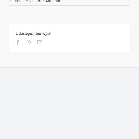
8 lutego, 2021
|
Bez kategorii
Udostępnij ten wpis!
Facebook
Whatsapp
Email