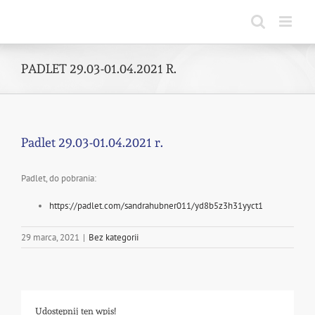
Skip
to
content
PADLET 29.03-01.04.2021 R.
Padlet 29.03-01.04.2021 r.
Padlet, do pobrania:
https://padlet.com/sandrahubner011/yd8b5z3h31yyct1
29 marca, 2021
|
Bez kategorii
Udostępnij ten wpis!