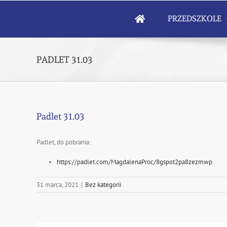
Skip
to
PRZEDSZKOLE
content
PADLET 31.03
Padlet 31.03
Padlet, do pobrania:
https://padlet.com/MagdalenaProc/8gspot2pa8zezmwp
31 marca, 2021
|
Bez kategorii