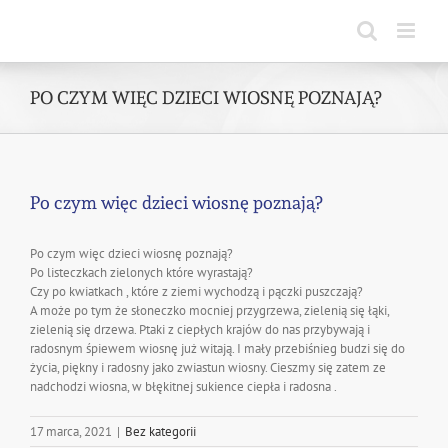
Skip
to
content
PO CZYM WIĘC DZIECI WIOSNĘ POZNAJĄ?
Po czym więc dzieci wiosnę poznają?
Po czym więc dzieci wiosnę poznają?
Po listeczkach zielonych które wyrastają?
Czy po kwiatkach , które z ziemi wychodzą i pączki puszczają?
A może po tym że słoneczko mocniej przygrzewa, zielenią się łąki,
zielenią się drzewa. Ptaki z ciepłych krajów do nas przybywają i
radosnym śpiewem wiosnę już witają. I mały przebiśnieg budzi się do
życia, piękny i radosny jako zwiastun wiosny. Cieszmy się zatem ze
nadchodzi wiosna, w błękitnej sukience ciepła i radosna .
17 marca, 2021
|
Bez kategorii