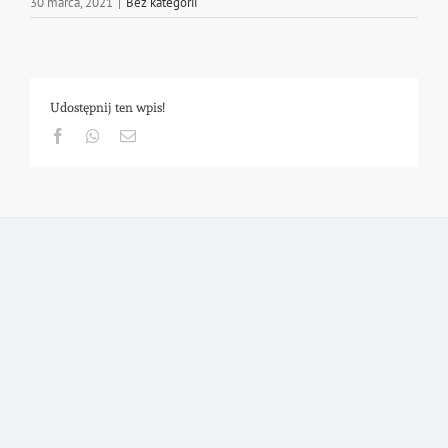
30 marca, 2021
|
Bez kategorii
Udostępnij ten wpis!
Facebook
Whatsapp
Email