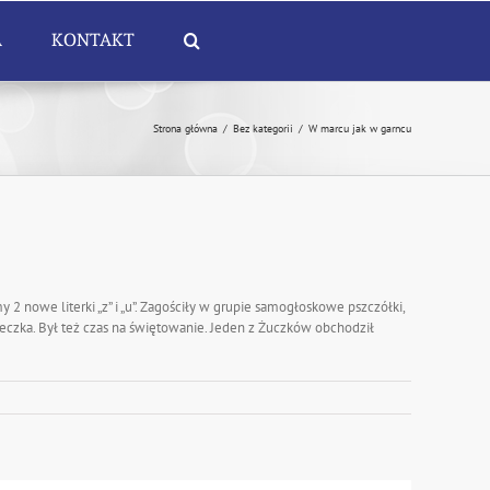
A
KONTAKT
Strona główna
/
Bez kategorii
/
W marcu jak w garncu
 nowe literki „z” i „u”. Zagościły w grupie samogłoskowe pszczółki,
neczka. Był też czas na świętowanie. Jeden z Żuczków obchodził