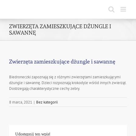
Skip
to
content
ZWIERZĘTA ZAMIESZKUJĄCE DŻUNGLE I
SAWANNĘ
Zwierzęta zamieszkujące dżungle i sawannę
Biedroneczki zapoznają się z różnymi zwierzętami zamieszkującymi
dżungle i sawannę. Dzieci rozpoznają krokodyle wśród innych zwierząt.
Dostrzegają charakterystyczne cechy zebry.
8 marca, 2021
|
Bez kategorii
Udostępnij ten wpis!