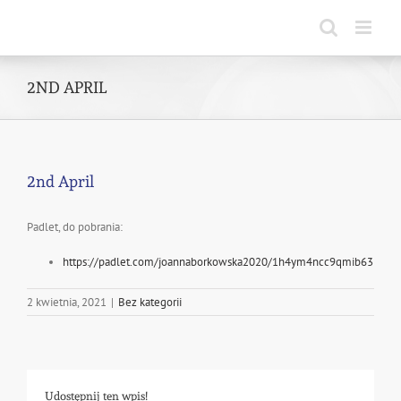
Skip
to
content
2ND APRIL
2nd April
Padlet, do pobrania:
https://padlet.com/joannaborkowska2020/1h4ym4ncc9qmib63
2 kwietnia, 2021
|
Bez kategorii
Udostępnij ten wpis!