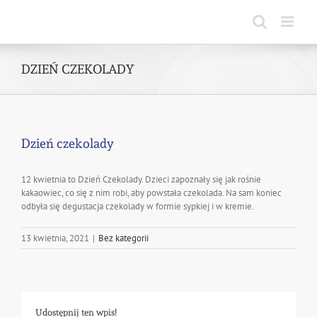
Skip
to
content
DZIEŃ CZEKOLADY
Dzień czekolady
12 kwietnia to Dzień Czekolady. Dzieci zapoznały się jak rośnie
kakaowiec, co się z nim robi, aby powstała czekolada. Na sam koniec
odbyła się degustacja czekolady w formie sypkiej i w kremie.
13 kwietnia, 2021
|
Bez kategorii
Udostępnij ten wpis!