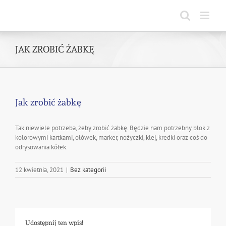
Skip
to
content
JAK ZROBIĆ ŻABKĘ
Jak zrobić żabkę
Tak niewiele potrzeba, żeby zrobić żabkę. Będzie nam potrzebny blok z
kolorowymi kartkami, ołówek, marker, nożyczki, klej, kredki oraz coś do
odrysowania kółek.
12 kwietnia, 2021
|
Bez kategorii
Udostępnij ten wpis!