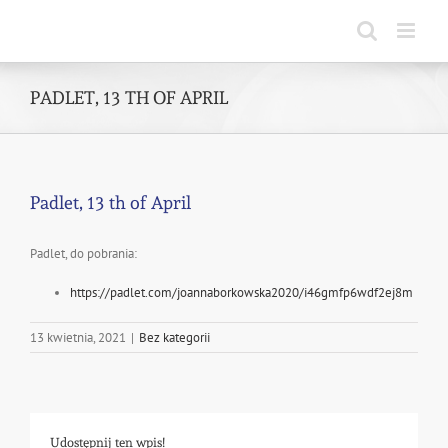
Skip
to
content
PADLET, 13 TH OF APRIL
Padlet, 13 th of April
Padlet, do pobrania:
https://padlet.com/joannaborkowska2020/i46gmfp6wdf2ej8m
13 kwietnia, 2021
|
Bez kategorii
Udostępnij ten wpis!