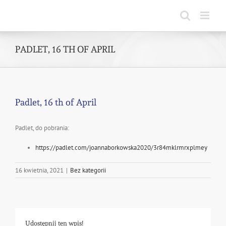
Skip
to
content
PADLET, 16 TH OF APRIL
Padlet, 16 th of April
Padlet, do pobrania:
https://padlet.com/joannaborkowska2020/3r84mklrmrxplmey
16 kwietnia, 2021
|
Bez kategorii
Udostępnij ten wpis!