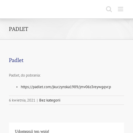
Skip
to
content
PADLET
Padlet
Padlet, do pobrania:
https://padlet.com/jkuczynska1989/jmv06s3reywgqvcp
6 kwietnia, 2021
|
Bez kategorii
Udostępnij ten wpis!