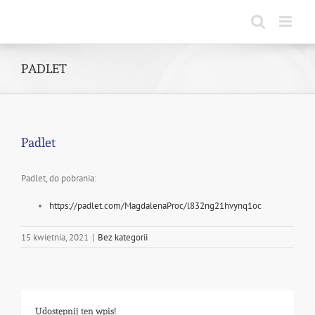
Skip
to
content
PADLET
Padlet
Padlet, do pobrania:
https://padlet.com/MagdalenaProc/l832ng21hvynq1oc
15 kwietnia, 2021
|
Bez kategorii
Udostępnij ten wpis!