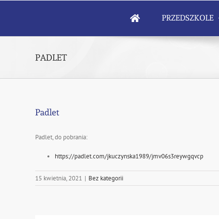
Skip
to
PRZEDSZKOLE
content
PADLET
Padlet
Padlet, do pobrania:
https://padlet.com/jkuczynska1989/jmv06s3reywgqvcp
15 kwietnia, 2021
|
Bez kategorii