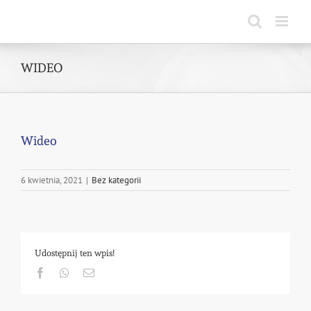
Skip
to
content
WIDEO
Wideo
6 kwietnia, 2021
|
Bez kategorii
Udostępnij ten wpis!
Facebook
Whatsapp
Email