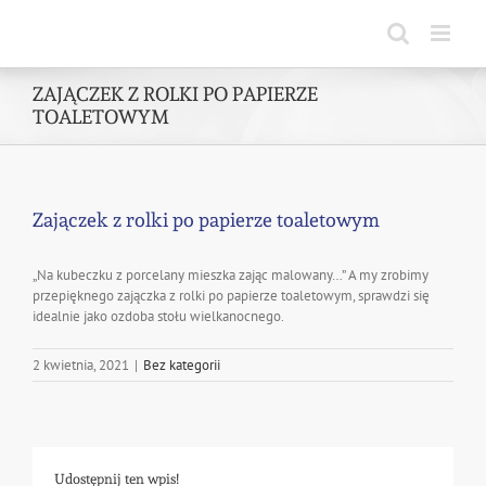
Skip
to
content
ZAJĄCZEK Z ROLKI PO PAPIERZE
TOALETOWYM
Zajączek z rolki po papierze toaletowym
„Na kubeczku z porcelany mieszka zając malowany…” A my zrobimy
przepięknego zajączka z rolki po papierze toaletowym, sprawdzi się
idealnie jako ozdoba stołu wielkanocnego.
2 kwietnia, 2021
|
Bez kategorii
Udostępnij ten wpis!