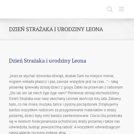
Skip
to
content
DZIEŃ STRAŻAKA I URODZINY LEONA
Dzień Strażaka i urodziny Leona
„Jeszcze słychać dzwonka dźwięk, strażak Sam na miejsce mknie,
migiem wkłada płaszcz i pas, zawsze wszędzie jest na czas…” – taką
piosenkę śpiewały dzisiaj dzieci z grupy Żabki na przemian z radosnym
„Sto lat, sto lat niech żyje żyje nam!” Ponieważ dzisiaj obchodziliśmy
Dzień Strażaka oraz nasz ukochany Leonek skończył trzy lata. Zabawy
było, co nie miara, muzyka, tańce i pyszny poczęstunek. Dziękujemy
bardzo wszystkim rodzicom za przygotowanie materiałów o straży
pożarnej, dzieci były nimi bardzo zainteresowane. Ciocia Ula przebrała
się w kostium funkcjonariusza ochotniczej straży pożarnej i także nas
odwiedziła, budząc powszechną radość. A wszystkim odwiedzającym
naszą galerię życzymy miłego dnia.