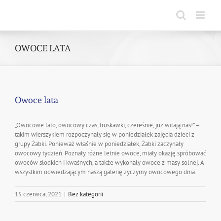
Skip
to
content
OWOCE LATA
Owoce lata
„Owocowe lato, owocowy czas, truskawki, czereśnie, już witają nas!” –
takim wierszykiem rozpoczynały się w poniedziałek zajęcia dzieci z
grupy Żabki. Ponieważ właśnie w poniedziałek, Żabki zaczynały
owocowy tydzień. Poznały różne letnie owoce, miały okazję spróbować
owoców słodkich i kwaśnych, a także wykonały owoce z masy solnej. A
wszystkim odwiedzającym naszą galerię życzymy owocowego dnia.
15 czerwca, 2021
|
Bez kategorii