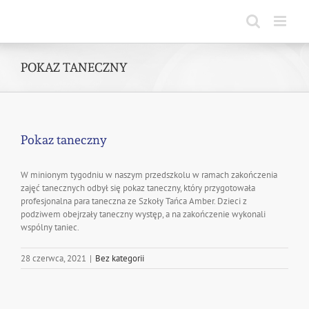
Skip
to
content
POKAZ TANECZNY
Pokaz taneczny
W minionym tygodniu w naszym przedszkolu w ramach zakończenia
zajęć tanecznych odbył się pokaz taneczny, który przygotowała
profesjonalna para taneczna ze Szkoły Tańca Amber. Dzieci z
podziwem obejrzały taneczny występ, a na zakończenie wykonali
wspólny taniec.
28 czerwca, 2021
|
Bez kategorii