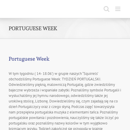
Skip
to
content
PORTUGUESE WEEK
Portuguese Week
W tym tygodniu ( 14- 18.06’) w grupie naszych “Squirrels’
obchodziliśmy Portuguese Week: TYDZIEŃ PORTUGALSKI.
Odwiedzieliśmy piękną, malowniczą Portugalię, gdzie zwiedziliśmy
bajeczne wybrzeża i wspaniałe zabytki. Poznaliśmy symbole Portugalii i
wysłuchaliśmy jej hymnu narodowego, odwiedziliśmy także jej
urokliwą stolicę, Lizbonę. Dowiedzieliśmy się, czym zajadają się na co
dzień Portugalczycy oraz z czego słyną. Podczas zajęć towarzyszyła
nam przepiękna portugalska muzyka z elementami tańca. Poznaliśmy
portugalskie powitania i pozdrowienia, nauczyliśmy się także liczyć po
portugalsku oraz poznaliśmy nazwy kolorów w tym wyjątkowo
brzmiącym języku. Tydzień zakończył się przygodą w krainie