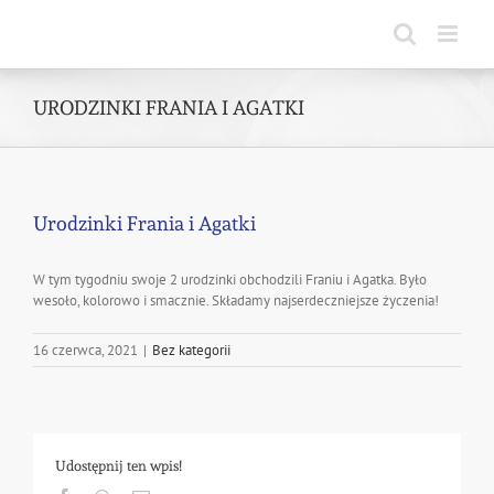
Skip
to
content
URODZINKI FRANIA I AGATKI
Urodzinki Frania i Agatki
W tym tygodniu swoje 2 urodzinki obchodzili Franiu i Agatka. Było
wesoło, kolorowo i smacznie. Składamy najserdeczniejsze życzenia!
16 czerwca, 2021
|
Bez kategorii
Udostępnij ten wpis!