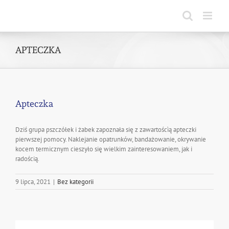
Skip
to
content
APTECZKA
Apteczka
Dziś grupa pszczółek i żabek zapoznała się z zawartoścìą apteczki
pierwszej pomocy. Naklejanie opatrunków, bandażowanie, okrywanie
kocem termicznym cieszyło się wielkim zainteresowaniem, jak i
radością.
9 lipca, 2021
|
Bez kategorii