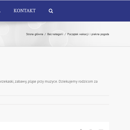
A
KONTAKT
Strona główna
/
Bez kategorii
/
Początek wakacji i piekna pogoda
orzekaski, zabawy, pląse przy muzyce. Dziekujemy rodzicom za