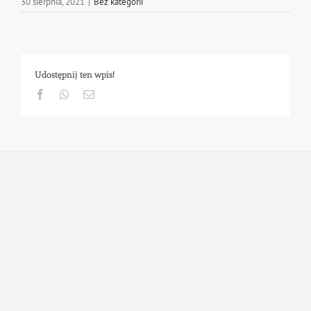
30 sierpnia, 2021
|
Bez kategorii
Udostępnij ten wpis!
Facebook
Whatsapp
Email