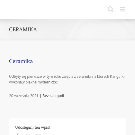
Skip
to
content
CERAMIKA
Ceramika
Odbyły się pierwsze w tym roku zajęcia z ceramiki, na których Kangurki
wykonały piękne mydelniczki.
20 września, 2021
|
Bez kategorii
Udostępnij ten wpis!