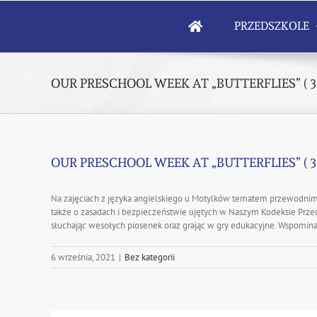
Skip
to
PRZEDSZKOLE
content
OUR PRESCHOOL WEEK AT „BUTTERFLIES” ( 30.
OUR PRESCHOOL WEEK AT „BUTTERFLIES” ( 30.
Na zajęciach z języka angielskiego u Motylków tematem przewodnim
także o zasadach i bezpieczeństwie ujętych w Naszym Kodeksie Przeds
słuchając wesołych piosenek oraz grając w gry edukacyjne. Wspomin
6 września, 2021
|
Bez kategorii